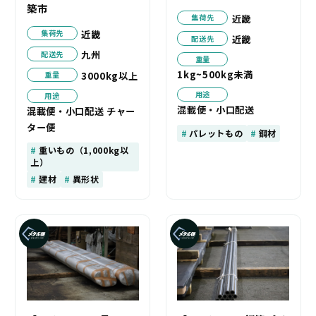
築市
近畿
集荷先
近畿
集荷先
近畿
配送先
九州
配送先
重量
1kg~500kg未満
3000kg以上
重量
用途
用途
混載便・小口配送
混載便・小口配送 チャー
ター便
パレットもの
鋼材
重いもの（1,000kg以
上）
建材
異形状