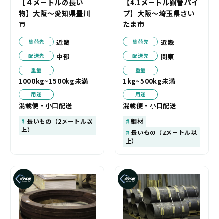
【４メートルの長い
【4.1メートル鋼管パイ
物】大阪～愛知県豊川
プ】大阪～埼玉県さい
市
たま市
近畿
近畿
集荷先
集荷先
中部
関東
配送先
配送先
重量
重量
1000kg~1500kg未満
1kg~500kg未満
用途
用途
混載便・小口配送
混載便・小口配送
長いもの（2メートル以
鋼材
上）
長いもの（2メートル以
上）