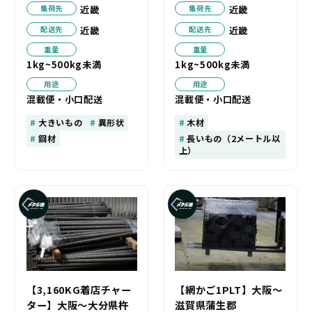
近畿
近畿
集荷先
集荷先
近畿
近畿
配送先
配送先
重量
重量
1kg~500kg未満
1kg~500kg未満
用途
用途
混載便・小口配送
混載便・小口配送
大きいもの
異形状
木材
鋼材
長いもの（2メートル以
上）
【3,160KG着店チャー
【網かご1PLT】大阪～
ター】大阪～大分県杵
滋賀県蒲生郡