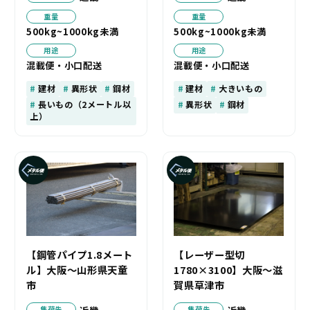
重量
重量
500kg~1000kg未満
500kg~1000kg未満
用途
用途
混載便・小口配送
混載便・小口配送
建材
異形状
鋼材
建材
大きいもの
長いもの（2メートル以
異形状
鋼材
上）
【鋼管パイプ1.8メート
【レーザー型切
ル】大阪～山形県天童
1780×3100】大阪～滋
市
賀県草津市
集荷先
集荷先