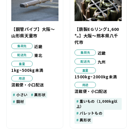
【鋼管パイプ】大阪～
【鉄製EGリング1,600
山形県天童市
㌔】大阪～熊本県八千
代市
近畿
集荷先
近畿
集荷先
東北
配送先
九州
配送先
重量
1kg~500kg未満
重量
1500kg~2000kg未満
用途
混載便・小口配送
用途
混載便・小口配送
小さい
異形状
重いもの（1,000kg以
鋼材
上）
パレットもの
異形状