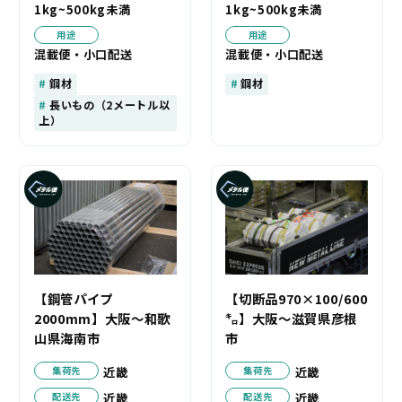
1kg~500kg未満
1kg~500kg未満
用途
用途
混載便・小口配送
混載便・小口配送
鋼材
鋼材
長いもの（2メートル以
上）
【鋼管パイプ
【切断品970×100/600
2000mm】大阪～和歌
㌔】大阪～滋賀県彦根
山県海南市
市
近畿
近畿
集荷先
集荷先
近畿
近畿
配送先
配送先