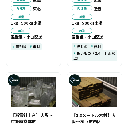
近畿
近畿
東北
近畿
配送先
配送先
重量
重量
1kg~500kg未満
1kg~500kg未満
用途
用途
混載便・小口配送
混載便・小口配送
異形状
鋼材
板もの
建材
長いもの（2メートル以
上）
【避雷針土台】大阪～
【3.3メートル木材】大
京都府京都市
阪～神戸市西区