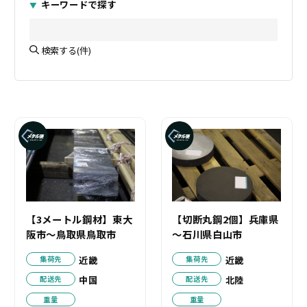
キーワードで探す
検索する(
件)
【3メートル鋼材】東大
【切断丸鋼2個】兵庫県
阪市～鳥取県鳥取市
～石川県白山市
近畿
近畿
集荷先
集荷先
中国
北陸
配送先
配送先
重量
重量