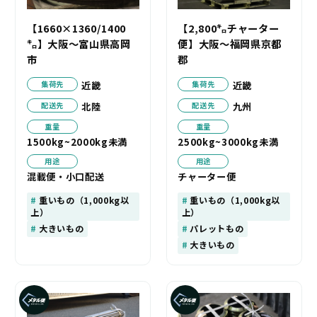
【1660×1360/1400
【2,800㌔チャーター
㌔】大阪～富山県高岡
便】大阪～福岡県京都
市
郡
近畿
近畿
集荷先
集荷先
北陸
九州
配送先
配送先
重量
重量
1500kg~2000kg未満
2500kg~3000kg未満
用途
用途
混載便・小口配送
チャーター便
重いもの（1,000kg以
重いもの（1,000kg以
上）
上）
大きいもの
パレットもの
大きいもの